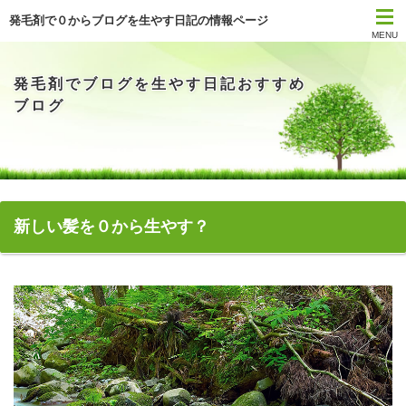
発毛剤で０からブログを生やす日記の情報ページ
MENU
TOPページ
発毛剤でブログを生やす日記おすすめ
ブログ
おすすめ
メリット
半年間使用
新しい髪を０から生やす？
抜け毛
アーカイブ
投稿記事